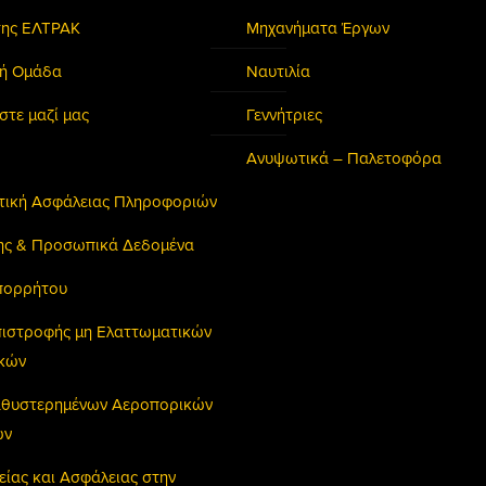
της ΕΛΤΡΑΚ
Μηχανήματα Έργων
κή Ομάδα
Ναυτιλία
στε μαζί μας
Γεννήτριες
Ανυψωτικά – Παλετοφόρα
ιτική Ασφάλειας Πληροφοριών
ης & Προσωπικά Δεδομένα
πορρήτου
πιστροφής μη Ελαττωματικών
ικών
Καθυστερημένων Αεροπορικών
ών
είας και Ασφάλειας στην