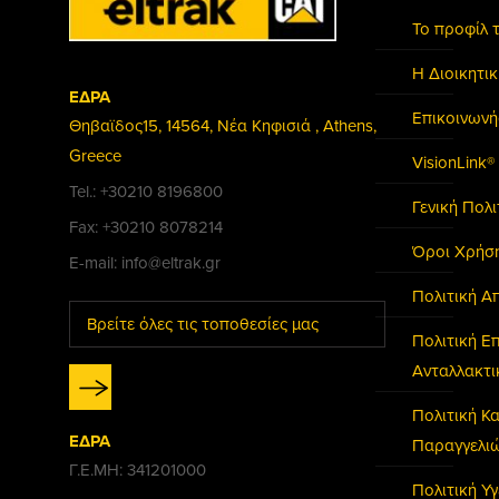
Το προφίλ 
Η Διοικητι
ΕΔΡΑ
Επικοινωνή
Θηβαϊδος15, 14564, Νέα Κηφισιά , Athens,
Greece
VisionLink®
Tel.: +30210 8196800
Γενική Πολ
Fax: +30210 8078214
Όροι Χρήσ
E-mail: info@eltrak.gr
Πολιτική Α
Βρείτε όλες τις τοποθεσίες μας
Πολιτική Ε
Ανταλλακτ
Πολιτική 
ΕΔΡΑ
Παραγγελι
Γ.Ε.ΜΗ: 341201000
Πολιτική Υγ