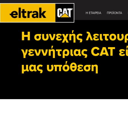
Η ΕΤΑΙΡΕΊΑ
ΠΡΟΪΟΝΤΑ
Η συνεχής λειτου
γεννήτριας CAT εί
μας υπόθεση