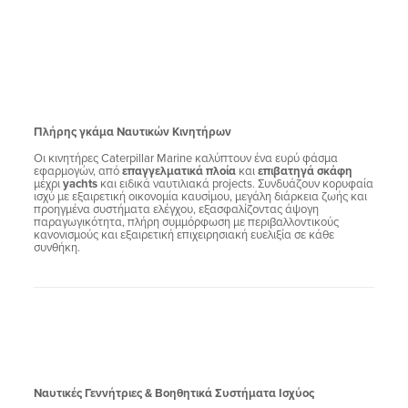
Πλήρης γκάμα Ναυτικών Κινητήρων
Οι κινητήρες Caterpillar Marine καλύπτουν ένα ευρύ φάσμα
εφαρμογών, από
επαγγελματικά πλοία
και
επιβατηγά σκάφη
μέχρι
yachts
και ειδικά ναυτιλιακά projects. Συνδυάζουν κορυφαία
ισχύ με εξαιρετική οικονομία καυσίμου, μεγάλη διάρκεια ζωής και
προηγμένα συστήματα ελέγχου, εξασφαλίζοντας άψογη
παραγωγικότητα, πλήρη συμμόρφωση με περιβαλλοντικούς
κανονισμούς και εξαιρετική επιχειρησιακή ευελιξία σε κάθε
συνθήκη.
Ναυτικές Γεννήτριες & Βοηθητικά Συστήματα Ισχύος