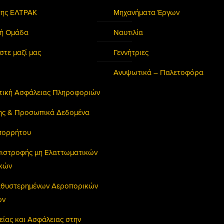
της ΕΛΤΡΑΚ
Μηχανήματα Έργων
κή Ομάδα
Ναυτιλία
στε μαζί μας
Γεννήτριες
Ανυψωτικά – Παλετοφόρα
ιτική Ασφάλειας Πληροφοριών
ης & Προσωπικά Δεδομένα
πορρήτου
πιστροφής μη Ελαττωματικών
ικών
Καθυστερημένων Αεροπορικών
ών
είας και Ασφάλειας στην