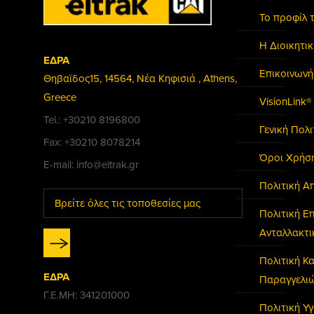
Το προφίλ 
Η Διοικητι
ΕΔΡΑ
Επικοινωνή
Θηβαϊδος15, 14564, Νέα Κηφισιά , Athens,
Greece
VisionLink®
Tel.: +30210 8196800
Γενική Πολ
Fax: +30210 8078214
Όροι Χρήσ
E-mail: info@eltrak.gr
Πολιτική Α
Βρείτε όλες τις τοποθεσίες μας
Πολιτική Ε
Ανταλλακτ
Πολιτική 
ΕΔΡΑ
Παραγγελι
Γ.Ε.ΜΗ: 341201000
Πολιτική Υγ