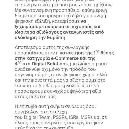
τη συνεργατικότητα που μας χαρακτηρίζουν.
Με συντονισμένη προσπάθεια, καθημερινή
δέσμευση και πραγματικό ζήλο για συνεχή
ψηφιακή εξέλιξη, καταφέραμε
να
ξεχωρίσουμε ανάμεσα σε ισχυρούς και
ιδιαίτερα αξιόλογους ανταγωνιστές από
ολόκληρη την Ευρώπη
.
Αποτέλεσμα αυτής της συλλογικής
ης
προσπάθειας ήταν η
κατάκτηση της 1
θέσης
στην κατηγορία e-Commerce και της
ης
4
στο Digital Solutions
, μια διάκριση που
αναδεικνύει όχι μόνο την πρόοδο του
οργανισμού μας στον ψηφιακό χώρο, αλλά
και την ικανότητά μας να αξιοποιούμε στο
έπακρο τα διαθέσιμα εργαλεία ώστε να
προσφέρουμε συνεχώς υψηλότερη αξία
στους πελάτες μας.
Η επιτυχία αυτή ανήκει σε όλους όσοι
συνέβαλαν: στα στελέχη
του Digital Team, PSSRs, ISRs, MSRs και σε
όλους τους συνεργάτες που εργάστηκαν
μεθοδικά για την ανάπτυξη