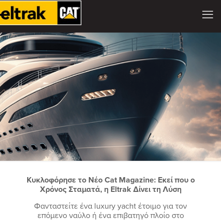
Κυκλοφόρησε το Νέο Cat Magazine: Εκεί που ο
Χρόνος Σταματά, η Eltrak Δίνει τη Λύση
Φανταστείτε ένα luxury yacht έτοιμο για τον
επόμενο ναύλο ή ένα επιβατηγό πλοίο στο