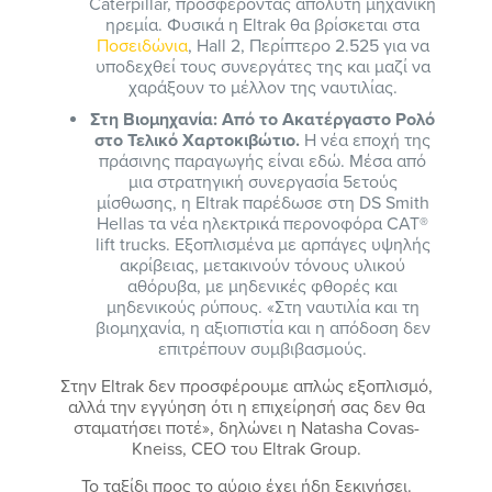
Caterpillar, προσφέροντας απόλυτη μηχανική
ηρεμία. Φυσικά η Eltrak θα βρίσκεται στα
Ποσειδώνια
, Hall 2, Περίπτερο 2.525 για να
υποδεχθεί τους συνεργάτες της και μαζί να
χαράξουν το μέλλον της ναυτιλίας.
Στη Βιομηχανία: Από το Ακατέργαστο Ρολό
στο Τελικό Χαρτοκιβώτιο.
Η νέα εποχή της
πράσινης παραγωγής είναι εδώ. Μέσα από
μια στρατηγική συνεργασία 5ετούς
μίσθωσης, η Eltrak παρέδωσε στη DS Smith
Hellas τα νέα ηλεκτρικά περονοφόρα CAT®
lift trucks. Εξοπλισμένα με αρπάγες υψηλής
ακρίβειας, μετακινούν τόνους υλικού
αθόρυβα, με μηδενικές φθορές και
μηδενικούς ρύπους. «Στη ναυτιλία και τη
βιομηχανία, η αξιοπιστία και η απόδοση δεν
επιτρέπουν συμβιβασμούς.
Στην Eltrak δεν προσφέρουμε απλώς εξοπλισμό,
αλλά την εγγύηση ότι η επιχείρησή σας δεν θα
σταματήσει ποτέ», δηλώνει η Natasha Covas-
Kneiss, CEO του Eltrak Group.
Το ταξίδι προς το αύριο έχει ήδη ξεκινήσει.