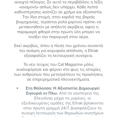
ανοιχτό πέλαγος. Σε αυτό το περιβάλλον, η λέξη
«αναμονή» απλώς δεν υπάρχει. Κάθε λεπτό
καθυστέρησης κοστίζει σε χρήμα και αξιοπιστία.
Την ίδια στιγμή, στην καρδιά της βαριάς
βιομηχανίας, τεράστια ρολά χαρτιού πρέπει να
μετακινηθούν με απόλυτη ακρίβεια, αφού η
παραμικρή φθορά στην πρώτη ύλη μπορεί να
τινάξει την παραγωγή στον αέρα.
Εκεί ακριβώς, όπου η πίεση του χρόνου συναντά
την ανάγκη για κορυφαία απόδοση, η Eltrak
εξασφαλίζει τη λειτουργική συνέχεια.
Το νέο τεύχος του Cat Magazine μόλις
κυκλοφόρησε και φέρνει στο φως τις ιστορίες
των ανθρώπων που μετατρέπουν τις προκλήσεις
σε επιχειρηματικά πλεονεκτήματα.
Στη Θάλασσα: Η Αξιοπιστία Δημιουργεί
Σιγουριά εν Πλω.
Από τα ναυπηγεία της
Ελευσίνας μέχρι τις μαρίνες, οι
εξειδικευμένες ομάδες της Eltrak βρίσκονται
στην πρώτη γραμμή 24/7. Διασφαλίζουν τη
συνεχή λειτουργία των θηριωδών κινητήρων