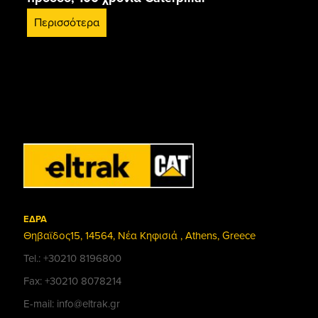
Περισσότερα
ΕΔΡΑ
Θηβαϊδος15, 14564, Νέα Κηφισιά , Athens, Greece
Tel.: +30210 8196800
Fax: +30210 8078214
E-mail: info@eltrak.gr