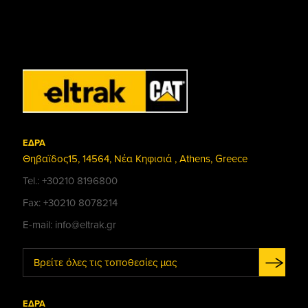
ΕΔΡΑ
Θηβαϊδος15, 14564, Νέα Κηφισιά , Athens, Greece
Tel.: +30210 8196800
Fax: +30210 8078214
E-mail: info@eltrak.gr
Βρείτε όλες τις τοποθεσίες μας
ΕΔΡΑ