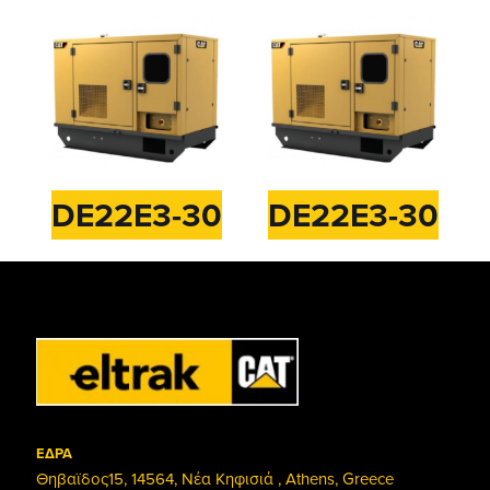
DE22E3-30
DE22E3-30
ΕΔΡΑ
Θηβαϊδος15, 14564, Νέα Κηφισιά , Athens, Greece