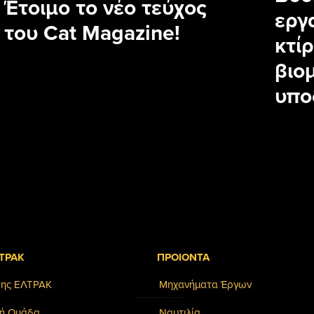
Έτοιμο το νέο τεύχος
εργ
του Cat Magazine!
κτίρ
βιο
υπο
ΤΡΑΚ
ΠΡΟΙΟΝΤΑ
της ΕΛΤΡΑΚ
Μηχανήματα Έργων
κή Ομάδα
Ναυτιλία