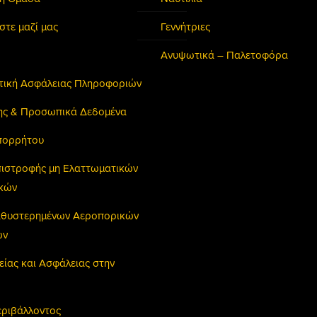
στε μαζί μας
Γεννήτριες
Ανυψωτικά – Παλετοφόρα
ιτική Ασφάλειας Πληροφοριών
ης & Προσωπικά Δεδομένα
πορρήτου
πιστροφής μη Ελαττωματικών
ικών
Καθυστερημένων Αεροπορικών
ών
είας και Ασφάλειας στην
εριβάλλοντος