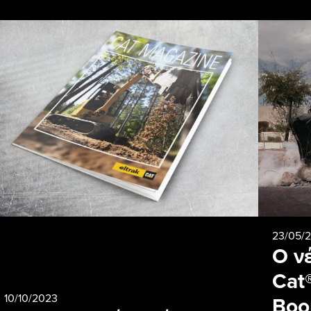
23/05/
Ο ν
Cat
10/10/2023
Boo