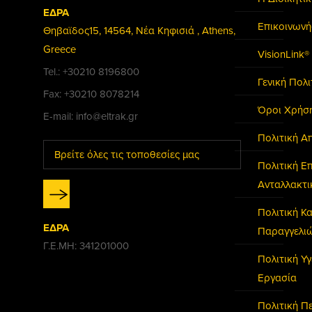
ΕΔΡΑ
Επικοινωνή
Θηβαϊδος15, 14564, Νέα Κηφισιά , Athens,
Greece
VisionLink®
Tel.: +30210 8196800
Γενική Πολ
Fax: +30210 8078214
Όροι Χρήσ
E-mail: info@eltrak.gr
Πολιτική Α
Βρείτε όλες τις τοποθεσίες μας
Πολιτική Ε
Ανταλλακτ
Πολιτική 
ΕΔΡΑ
Παραγγελι
Γ.Ε.ΜΗ: 341201000
Πολιτική Υγ
Εργασία
Πολιτική Π