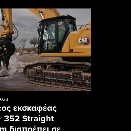
2023
έος εκσκαφέας
® 352 Straight
m διαπρέπει σε