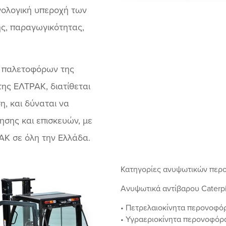
νολογική υπεροχή των
ής, παραγωγικότητας,
 παλετοφόρων της
της ΕΛΤΡΑΚ, διατίθεται
η, και δύναται να
ησης και επισκευών, με
ΑΚ σε όλη την Ελλάδα.
Κατηγορίες ανυψωτικών περο
Ανυψωτικά αντίβαρου Caterpi
• Πετρελαιοκίνητα περονοφόρ
• Υγραεριοκίνητα περονοφόρα