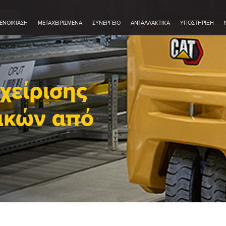
ΕΝΟΙΚΊΑΣΗ
ΜΕΤΑΧΕΙΡΙΣΜΈΝΑ
ΣΥΝΕΡΓΕΊΟ
ΑΝΤΑΛΛΑΚΤΙΚΆ
ΥΠΟΣΤΗΡΙΞΗ
χείρισης
λικών από