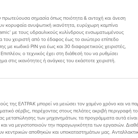
ν πρωτεύουσα σημασία όπως ποιότητα & αντοχή και άνεση
τουν κορυφαία ανυψωτική ικανότητα, ευρύχωρη καμπίνα
rRamic’ με τους υδραυλικούς κυλίνδρους ενσωματωμένους
τα του χειριστή από το έδαφος έως το ανώτερο επίπεδο
ς με κωδικό ΡΙΝ για έως και 30 διαφορετικούς χειριστές,
Επιπλέον, ο τεχνικός έχει στη διάθεσή του να ρυθμίσει
α στις ικανότητες ή ανάγκες του εκάστοτε χειριστή.
ύς της ΕΛΤΡΑΚ μπορεί να μειώσει τον χαμένο χρόνο και να παρ
ματικό σέρβις, παρέχοντας στους πελάτες ακριβή περιγραφή τ
ξίας μεταπώλησης των μηχανημάτων, τα προγράμματα αυτά είναι
 και να μεγιστοποιούν την παραγωγικότητα των εργασιών. Δια
ν κεντρικών αποθηκών και υποκαταστημάτων μας. Ανταλλακτικά