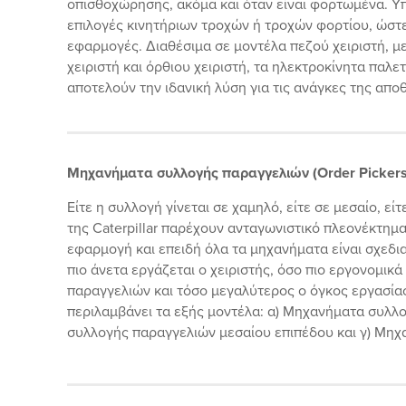
οπισθοχώρησης, ακόμα και όταν είναι φορτωμένα. Υ
επιλογές κινητήριων τροχών ή τροχών φορτίου, ώστε
εφαρμογές. Διαθέσιμα σε μοντέλα πεζού χειριστή, μ
χειριστή και όρθιου χειριστή, τα ηλεκτροκίνητα παλε
αποτελούν την ιδανική λύση για τις ανάγκες της απο
Μηχανήματα συλλογής παραγγελιών (Order Pickers
Είτε η συλλογή γίνεται σε χαμηλό, είτε σε μεσαίο, 
της Caterpillar παρέχουν ανταγωνιστικό πλεονέκτημα,
εφαρμογή και επειδή όλα τα μηχανήματα είναι σχεδι
πιο άνετα εργάζεται ο χειριστής, όσο πιο εργονομικά 
παραγγελιών και τόσο μεγαλύτερος ο όγκος εργασίας
περιλαμβάνει τα εξής μοντέλα: α) Μηχανήματα συλλ
συλλογής παραγγελιών μεσαίου επιπέδου και γ) Μη