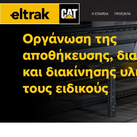
Η ΕΤΑΙΡΕΊΑ
ΠΡΟΪΟΝΤΑ
Οργάνωση της
αποθήκευσης, δια
και διακίνησης υ
τους ειδικούς