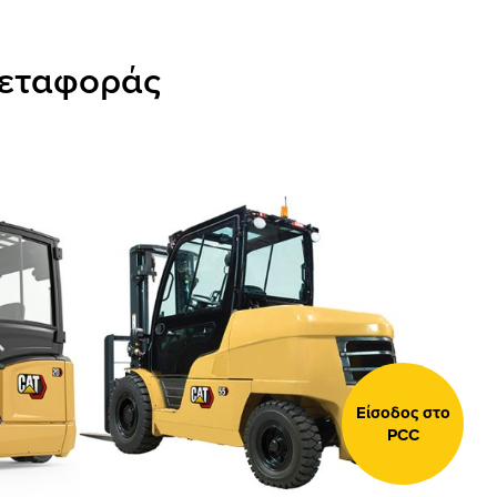
μεταφοράς
Είσοδος στο
PCC